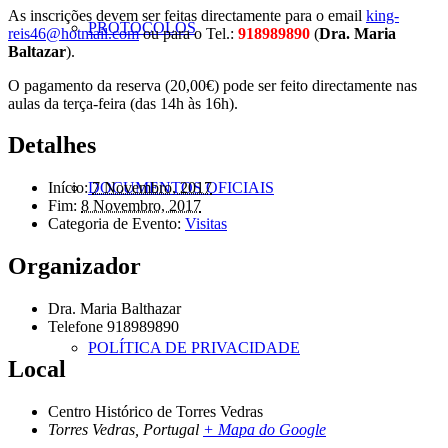
As inscrições devem ser feitas directamente para o email
king-
PROTOCOLOS
reis46@hotmail.com
ou para o Tel.:
918989890
(
Dra. Maria
Baltazar
).
O pagamento da reserva (20,00€) pode ser feito directamente nas
aulas da terça-feira (das 14h às 16h).
Detalhes
DOCUMENTOS OFICIAIS
Início:
7 Novembro, 2017
Fim:
8 Novembro, 2017
Categoria de Evento:
Visitas
Organizador
Dra. Maria Balthazar
Telefone
918989890
POLÍTICA DE PRIVACIDADE
Local
Centro Histórico de Torres Vedras
Torres Vedras
,
Portugal
+ Mapa do Google