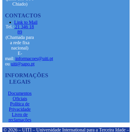
Chiado)
CONTACTOS
Link to Mail
Tel.:
21 346 18
89
(Chamada para
a rede fixa
nacional)
E-
mail:
informacoes@uiti.pt
ou
uiti@sapo.pt
INFORMAÇÕES
LEGAIS
Documentos
Oficiais
Política de
Privacidade
Livro de
reclamações
© 2026 – UITI – Universidade International para a Terceira Idade –