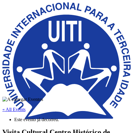
« All Events
Este evento já decorreu.
Visita Cultural Centro Histórico de