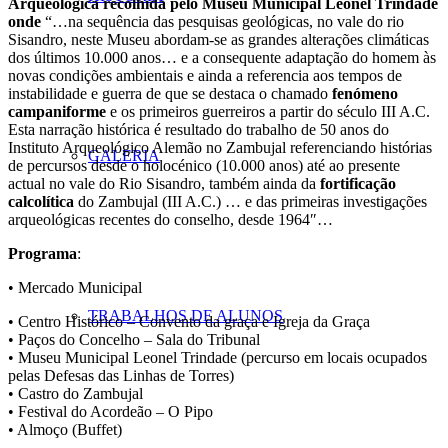
Arqueológica recolhida pelo Museu Municipal Leonel Trindade
onde
“…na sequência das pesquisas geológicas, no vale do rio
Sisandro, neste Museu abordam-se as grandes alterações climáticas
dos últimos 10.000 anos… e a consequente adaptação do homem às
novas condições ambientais e ainda a referencia aos tempos de
instabilidade e guerra de que se destaca o chamado
fenómeno
campaniforme
e os primeiros guerreiros a partir do século III A.C.
Esta narração histórica é resultado do trabalho de 50 anos do
Instituto Arqueológico Alemão no Zambujal referenciando histórias
GALERIA
de percursos desde o holocénico (10.000 anos) até ao presente
actual no vale do Rio Sisandro, também ainda da
fortificação
calcolítica
do Zambujal (III A.C.) … e das primeiras investigações
arqueológicas recentes do conselho, desde 1964″…
Programa
:
• Mercado Municipal
TRABALHOS DE ALUNOS
• Centro Histórico – Convento da graça e Igreja da Graça
• Paços do Concelho – Sala do Tribunal
• Museu Municipal Leonel Trindade (percurso em locais ocupados
pelas Defesas das Linhas de Torres)
• Castro do Zambujal
• Festival do Acordeão – O Pipo
• Almoço (Buffet)