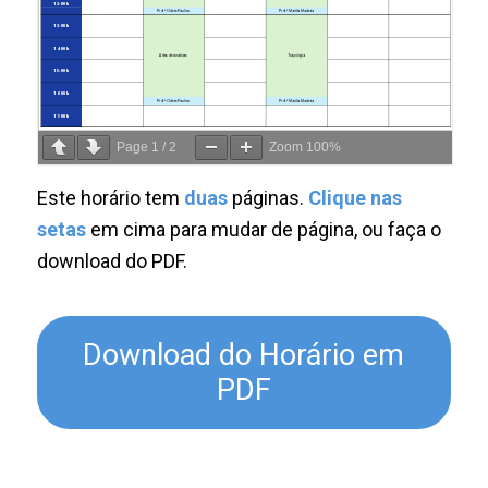
Page
1
/
2
Zoom
100%
Este horário tem
duas
páginas.
Clique nas
setas
em cima para mudar de página, ou faça o
download do PDF.
Download do Horário em
PDF