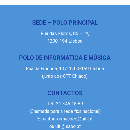
SEDE – POLO PRINCIPAL
Rua das Flores, 85 – 1º,
1200-194 Lisboa
POLO DE INFORMÁTICA E MÚSICA
Rua da Emenda, 107, 1200-169 Lisboa
(junto aos CTT Chiado)
CONTACTOS
Tel.:
21 346 18 89
(Chamada para a rede fixa nacional)
E-mail:
informacoes@uiti.pt
ou
uiti@sapo.pt