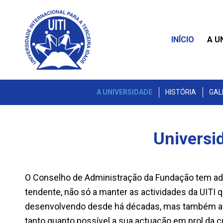
INÍCIO
A U
A UNIVERSIDADE
HISTÓRIA
GAL
Universid
O Conselho de Administração da Fundação tem a
tendente, não só a manter as actividades da UITI
desenvolvendo desde há décadas, mas também a d
tanto quanto possível a sua actuação em prol da cu