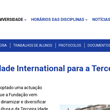
NIVERSIDADE
HORÁRIOS DAS DISCIPLINAS
NOTÍCIA
ERIA
TRABALHOS DE ALUNOS
PROTOCOLOS
DOCUMENTOS 
ade International para a Terc
doptado uma actuação
 que a Fundação vem
inamizar e diversificar
ltura e da Terceira Idade,