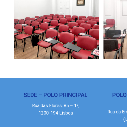
SEDE – POLO PRINCIPAL
POLO
Rua das Flores, 85 – 1º,
Rua da E
1200-194 Lisboa
(