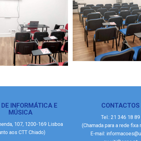
 DE INFORMÁTICA E
CONTACTOS
MÚSICA
Tel.:
21 346 18 89
menda, 107, 1200-169 Lisboa
(Chamada para a rede fixa 
junto aos CTT Chiado)
E-mail:
informacoes@ui