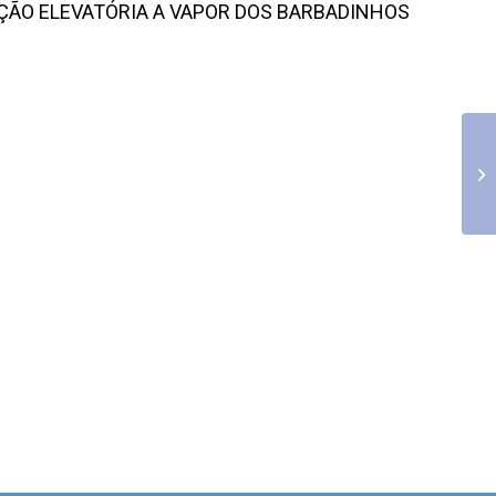
AÇÃO ELEVATÓRIA A VAPOR DOS BARBADINHOS
Co
18