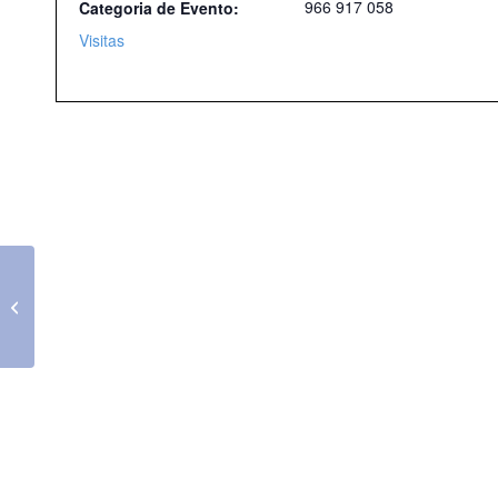
966 917 058
Categoria de Evento:
Visitas
Visita Guiada ao Museu do centro
científico e cultural de Macau