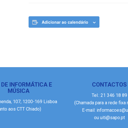
Adicionar ao calendário
 DE INFORMÁTICA E
CONTACTOS
MÚSICA
Tel.:
21 346 18 89
menda, 107, 1200-169 Lisboa
(Chamada para a rede fixa 
junto aos CTT Chiado)
E-mail:
informacoes@ui
ou
uiti@sapo.pt