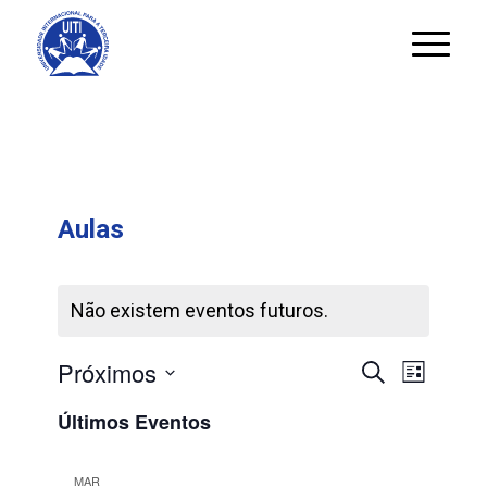
Aulas
Não existem eventos futuros.
Navegaç
Naveg
Próximos
Pesquisar
Lista
de
de
Selecione
visuali
Últimos Eventos
pesquisa
a
de
Evento
e
data.
MAR