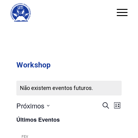
Workshop
Não existem eventos futuros.
Navegaç
Naveg
Próximos
Pesquisar
Lista
de
de
Selecione
visuali
Últimos Eventos
pesquisa
a
de
Evento
e
data.
FEV