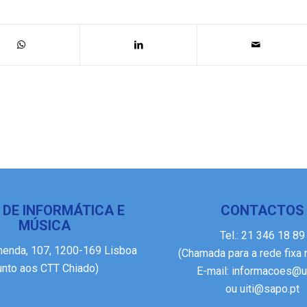
 DE INFORMÁTICA E
CONTACTOS
MÚSICA
Tel.:
21 346 18 89
menda, 107, 1200-169 Lisboa
(Chamada para a rede fixa 
junto aos CTT Chiado)
E-mail:
informacoes@ui
ou
uiti@sapo.pt